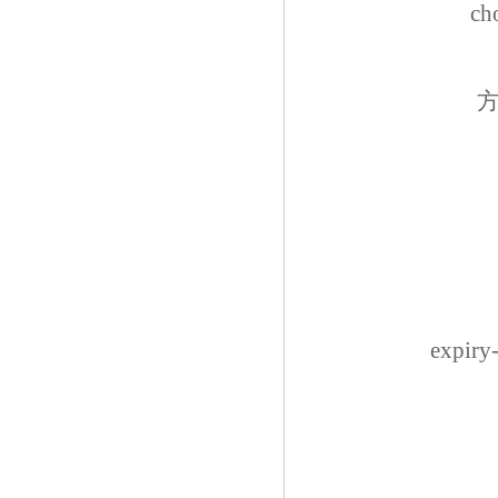
ch
expir