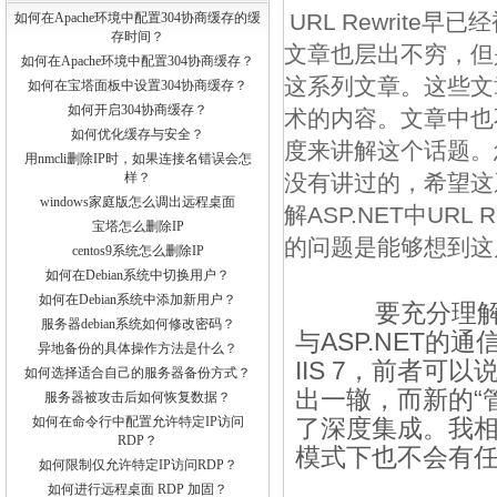
URL Rewrite
如何在Apache环境中配置304协商缓存的缓
存时间？
文章也层出不穷，但
如何在Apache环境中配置304协商缓存？
这系列文章。这些文章
如何在宝塔面板中设置304协商缓存？
如何开启304协商缓存？
术的内容。文章中也
如何优化缓存与安全？
度来讲解这个话题。
用nmcli删除IP时，如果连接名错误会怎
样？
没有讲过的，希望这
windows家庭版怎么调出远程桌面
解ASP.NET中URL
宝塔怎么删除IP
的问题是能够想到这
centos9系统怎么删除IP
如何在Debian系统中切换用户？
如何在Debian系统中添加新用户？
要充分理解文
服务器debian系统如何修改密码？
与ASP.NET的通
异地备份的具体操作方法是什么？
IIS 7，前者可
如何选择适合自己的服务器备份方式？
出一辙，而新的“管
服务器被攻击后如何恢复数据？
如何在命令行中配置允许特定IP访问
了深度集成。我相信，
RDP？
模式下也不会有
如何限制仅允许特定IP访问RDP？
如何进行远程桌面 RDP 加固？