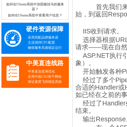
如何在Ubuntu系统中加固被挂马的服务
首先我们来看一
器？
始，到返回Resp
如何在Ubuntu系统中查看用户信息？
硬件资源保障
IIS收到请求。
采用高配品牌服务器
选择器根据URL
主流强悍CPU配置
请求——现在自然会选
确保服务高速稳定运行
ASP.NET
象）。
中美直连线路
开始触发各种Pip
中美直连亚洲优化
采用中国CN2骨干网络
经过了多个Pip
保证速度飞快稳定高效
合适的Handler
如已经在之前的
经过了Handle
结束。
输出Respons