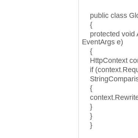
public class G
{
protected void
EventArgs e)
{
HttpContext co
if (context.Re
StringComparis
{
context.Rewrit
}
}
}