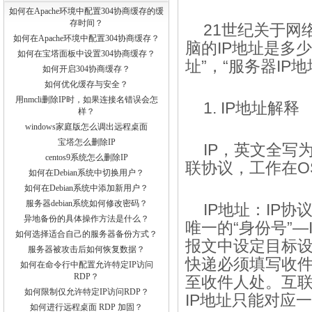
如何在Apache环境中配置304协商缓存的缓
存时间？
21世纪关于网
如何在Apache环境中配置304协商缓存？
脑的IP地址是多少
如何在宝塔面板中设置304协商缓存？
址”，“服务器IP地
如何开启304协商缓存？
如何优化缓存与安全？
用nmcli删除IP时，如果连接名错误会怎
1. IP地址解释
样？
windows家庭版怎么调出远程桌面
宝塔怎么删除IP
IP，英文全写为In
centos9系统怎么删除IP
联协议，工作在O
如何在Debian系统中切换用户？
如何在Debian系统中添加新用户？
服务器debian系统如何修改密码？
IP地址：IP
异地备份的具体操作方法是什么？
唯一的“身份号”
如何选择适合自己的服务器备份方式？
报文中设定目标设
服务器被攻击后如何恢复数据？
快递必须填写收
如何在命令行中配置允许特定IP访问
RDP？
至收件人处。互联
如何限制仅允许特定IP访问RDP？
IP地址只能对应
如何进行远程桌面 RDP 加固？