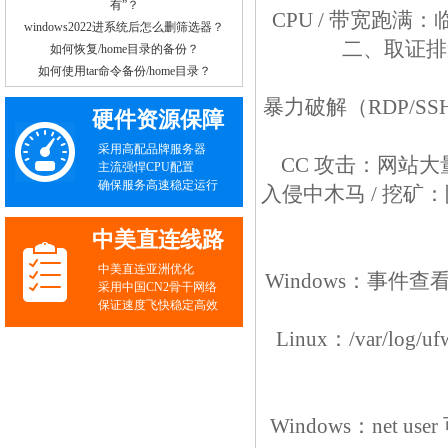
有”？
CPU / 带宽跑
windows2022进系统后怎么删筛选器？
二、取证排
如何恢复/home目录的备份？
如何使用tar命令备份/home目录？
暴力破解（RDP/SS
硬件资源保障
采用高配品牌服务器
CC 攻击：网站大量
主流强悍CPU配置
确保服务高速稳定运行
入侵中木马 / 挖
中美直连线路
中美直连亚洲优化
Windows：事件查看
采用中国CN2骨干网络
保证速度飞快稳定高效
Linux：/var/log/
Windows：net us