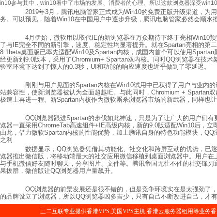
win10参与其中，win10看中了市场的发展、消费者的心理、所以这款浏览器深受win1
2019年3月，腾讯电脑管家正式成为Win10的免费正版升级渠道，为
务。可以预见，随着Win10在中国用户中逐步升级，腾讯电脑管家必然会顺
4月伊始，微软用以取代IE的新浏览器在万众期待下终于亮相Win10预览
了与IE完全不同的新引擎，速度、稳定性均显著提升。就在Spartan亮相的
8.1beta桌面版已率先适配Win10及Spartan内核，成国内首个可以使用Spa
经更新到9.0版本，采用了Chromium+ Spartan双内核。同时QQ浏览
验室环境下达到了惊人的0.3秒，UI和功能的响应速度也近乎做到了零延迟。
刚刚与用户见面的Spartan内核在Win10试用中已获得了用户与业
站兼容性，使新浏览器被认为全面超越IE。与此同时，Chromium + Sparta
极速上再进一程。新Spartan内核作为微软厮杀浏览器市场的新武器，同样也
QQ浏览器跟进Spartan的步伐如此神速，只是为了让广大的用户们有更
览器一直采用ChromeTab高速组件+IE高级内核，新的9.0版适配Win10后，立
由此，借力微软Spartan内核的性能优势，加上腾讯自身的特色功能模块，QQ
之利
数据显示，QQ浏览器凭借其功能化、社交化和跨屏互动的优势，已逐
览器推出微信版，将移动端最大的社交应用微信移植到桌面浏览器中。用户在
与手机微信好友随时聊天，分享图片、文件等。腾讯帝国无往不催的社交锋刃
果拔群，微信版让QQ浏览器用户量飙升。
QQ浏览器的前景发展还是很不错的，但是竞争环境实在是太强劲了，
的品牌设立了浏览器，所以QQ浏览器凶多吉少，只有自己不断改进自己，才
三二互联专业提供香港VPS,美国VPS主机,香港云服务器租用等业务香