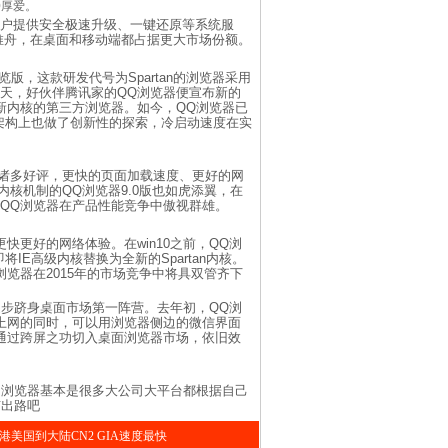
0厚爱。
用户提供安全极速升级、一键还原等系统服
水推舟，在桌面和移动端都占据更大市场份额。
版，这款研发代号为Spartan的浏览器采用
第二天，好伙伴腾讯家的QQ浏览器便宣布新的
rtan新内核的第三方浏览器。如今，QQ浏览器已
器在技术架构上也做了创新性的探索，冷启动速度在实
内的诸多好评，更快的页面加载速度、更好的网
n双内核机制的QQ浏览器9.0版也如虎添翼，在
让QQ浏览器在产品性能竞争中傲视群雄。
快更好的网络体验。在win10之前，QQ浏
即将IE高级内核替换为全新的Spartan内核。
浏览器在2015年的市场竞争中将具双管齐下
步跻身桌面市场第一阵营。去年初，QQ浏
上网的同时，可以用浏览器侧边的微信界面
通过跨屏之功切入桌面浏览器市场，依旧效
浏览器基本是很多大公司大平台都根据自己
有出路吧
港美国到大陆CN2 GIA速度最快