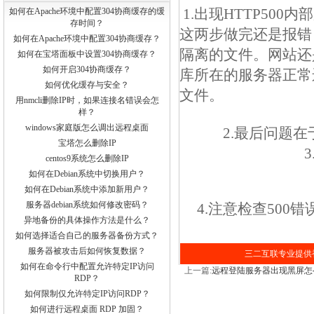
1.出现HTTP50
如何在Apache环境中配置304协商缓存的缓
存时间？
这两步做完还是报错
如何在Apache环境中配置304协商缓存？
隔离的文件。网站还
如何在宝塔面板中设置304协商缓存？
如何开启304协商缓存？
库所在的服务器正常
如何优化缓存与安全？
文件。
用nmcli删除IP时，如果连接名错误会怎
样？
windows家庭版怎么调出远程桌面
2.最后问题在
宝塔怎么删除IP
centos9系统怎么删除IP
如何在Debian系统中切换用户？
如何在Debian系统中添加新用户？
服务器debian系统如何修改密码？
4.注意检查500错
异地备份的具体操作方法是什么？
如何选择适合自己的服务器备份方式？
服务器被攻击后如何恢复数据？
三二互联专业提供香
如何在命令行中配置允许特定IP访问
上一篇:
远程登陆服务器出现黑屏怎
RDP？
如何限制仅允许特定IP访问RDP？
如何进行远程桌面 RDP 加固？