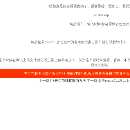
经检查是服务器硬盘满了。需要删除一些备份。需要
cd /backup
然后回车，输入ls和ll都会看到备份文件
然后输入rm -rf + 备份文件的名字然后点击回车就可以删除掉了。
这个时候在测试上传文件就可以正常上传和添加了。关于这个要经常查看，否则一不
巨大的影响。
三二互联专业提供香港VPS,美国VPS主机,香港云服务器租用等业务香
上一篇:
IIS开启跨域权限的方法
下一篇:
关于centos7以及