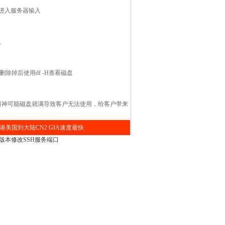
进入服务器输入
。
删除掉后使用df -H查看磁盘
留神可能磁盘就满导致客户无法使用，给客户带来
港美国到大陆CN2 GIA速度最快
以上版本修改SSH服务端口