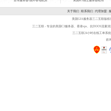
全球服务器-国外各地机房
美国KT独立服务器租用
关于我们
|
联系我们
|
代理加盟
|
美国GIA服务器三二互联版权所有 WWW.2
三二互联
- 专业的
美国C3服务器
、
香港vps
、抗DOOS流量
三二互联24小时在线工单系
咨询